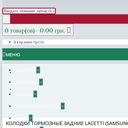
0 товар(ов) - 0.00 грн.
В корзине пусто!
МЕНЮ
ГЛАВНАЯ
+
ДОСТАВКА
+
ОПЛАТА
+
ГАРАНТИЯ И ВОЗВРАТ
+
О НАС
+
КОЛОДКИ ТОРМОЗНЫЕ ЗАДНИЕ LACETTI (SAMSUN