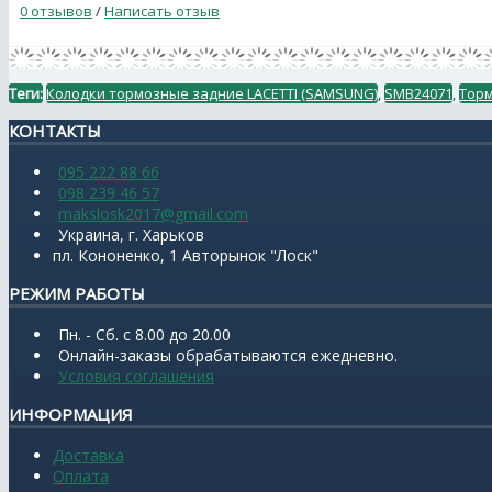
0 отзывов
/
Написать отзыв
Теги:
Колодки тормозные задние LACETTI (SAMSUNG)
,
SMB24071
,
Торм
КОНТАКТЫ
095 222 88 66
098 239 46 57
makslosk2017@gmail.com
Украина, г. Харьков
пл. Кононенко, 1 Авторынок "Лоск"
РЕЖИМ РАБОТЫ
Пн. - Сб. с 8.00 до 20.00
Онлайн-заказы обрабатываются ежедневно.
Условия соглашения
ИНФОРМАЦИЯ
Доставка
Оплата