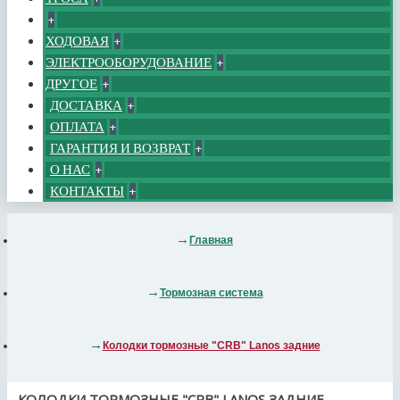
+
ХОДОВАЯ
+
ЭЛЕКТРООБОРУДОВАНИЕ
+
ДРУГОЕ
+
ДОСТАВКА
+
ОПЛАТА
+
ГАРАНТИЯ И ВОЗВРАТ
+
О НАС
+
КОНТАКТЫ
+
Главная
Тормозная система
Колодки тормозные "CRB" Lanos задние
КОЛОДКИ ТОРМОЗНЫЕ "CRB" LANOS ЗАДНИЕ