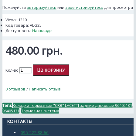
Пожалуйста
авторизуйтесь
или
зарегистрируйтесь
для просмотра
Views: 1310
Код товара:
AL-235
Доступность:
На складе
480.00 грн.
Кол-во
В КОРЗИНУ
0 отзывов
/
Написать отзыв
Теги:
Колодки тормозные "CRB" LACETTI задние дисковые 96405131
,
96405131
,
Тормозная система
КОНТАКТЫ
095 222 88 66