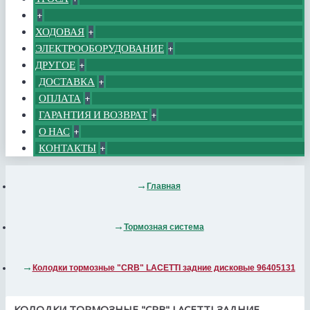
+
ХОДОВАЯ
+
ЭЛЕКТРООБОРУДОВАНИЕ
+
ДРУГОЕ
+
ДОСТАВКА
+
ОПЛАТА
+
ГАРАНТИЯ И ВОЗВРАТ
+
О НАС
+
КОНТАКТЫ
+
Главная
Тормозная система
Колодки тормозные "CRB" LACETTI задние дисковые 96405131
КОЛОДКИ ТОРМОЗНЫЕ "CRB" LACETTI ЗАДНИЕ