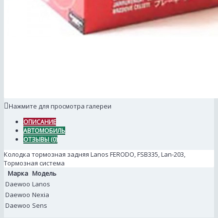
Нажмите для просмотра галереи
ОПИСАНИЕ
АВТОМОБИЛЬ
ОТЗЫВЫ (0)
Колодка тормозная задняя Lanos FERODO, FSB335, Lan-203,
Тормозная система
Марка
Модель
Daewoo
Lanos
Daewoo
Nexia
Daewoo
Sens