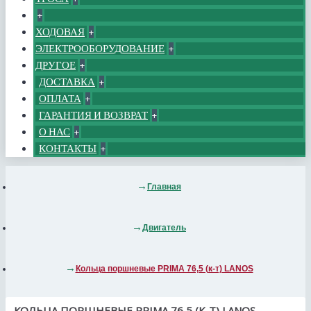
+
ХОДОВАЯ
+
ЭЛЕКТРООБОРУДОВАНИЕ
+
ДРУГОЕ
+
ДОСТАВКА
+
ОПЛАТА
+
ГАРАНТИЯ И ВОЗВРАТ
+
О НАС
+
КОНТАКТЫ
+
Главная
Двигатель
Кольца поршневые PRIMA 76,5 (к-т) LANOS
КОЛЬЦА ПОРШНЕВЫЕ PRIMA 76,5 (К-Т) LANOS