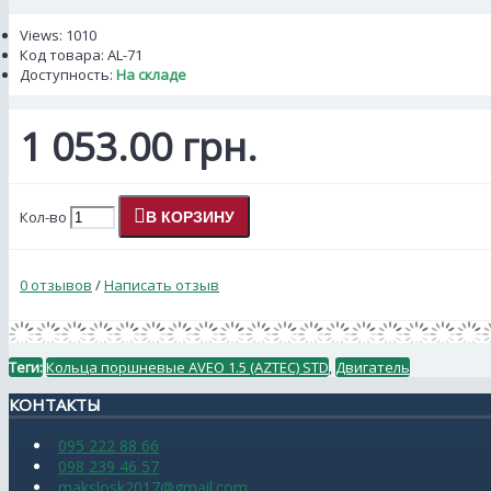
Views: 1010
Код товара:
AL-71
Доступность:
На складе
1 053.00 грн.
Кол-во
В КОРЗИНУ
0 отзывов
/
Написать отзыв
Теги:
Кольца поршневые AVEO 1.5 (AZTEC) STD
,
Двигатель
КОНТАКТЫ
095 222 88 66
098 239 46 57
makslosk2017@gmail.com