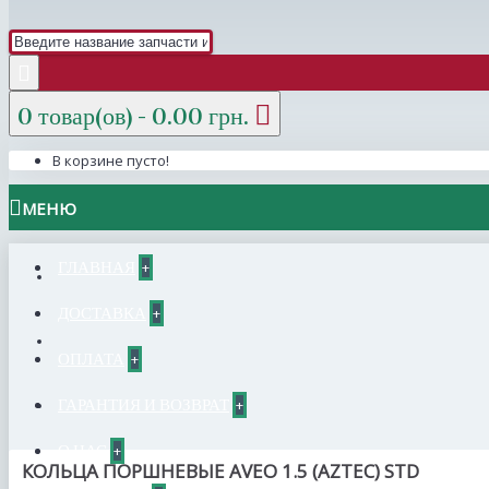
0 товар(ов) - 0.00 грн.
В корзине пусто!
МЕНЮ
ГЛАВНАЯ
+
ДОСТАВКА
+
ОПЛАТА
+
ГАРАНТИЯ И ВОЗВРАТ
+
О НАС
+
КОЛЬЦА ПОРШНЕВЫЕ AVEO 1.5 (AZTEC) STD