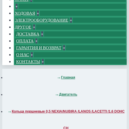
+
ХОДОВАЯ
+
ЭЛЕКТРООБОРУДОВАНИЕ
+
ДРУГОЕ
+
ДОСТАВКА
+
ОПЛАТА
+
ГАРАНТИЯ И ВОЗВРАТ
+
О НАС
+
КОНТАКТЫ
+
Главная
Двигатель
Кольца поршневые 0,5 NEXIA/NUBIRA /LANOS /LACETTI /1.6 DOHC
СН