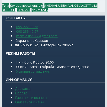
Теги:
Кольца поршневые 0
,
5 NEXIA/NUBIRA /LANOS /LACETTI /1.6
DOHC СН
,
93740227
,
Двигатель
КОНТАКТЫ
095 222 88 66
098 239 46 57
makslosk2017@gmail.com
Украина, г. Харьков
пл. Кононенко, 1 Авторынок "Лоск"
РЕЖИМ РАБОТЫ
Пн. - Сб. с 8.00 до 20.00
Онлайн-заказы обрабатываются ежедневно.
Условия соглашения
ИНФОРМАЦИЯ
Доставка
Оплата
Гарантия и возврат
Связаться с нами