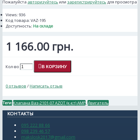
Пожалуйста
авторизуйтесь
или
зарегистрируйтесь
для просмотра
Views: 936
Код товара:
VAZ-195
Доступность:
На складе
1 166.00 грн.
Кол-во
В КОРЗИНУ
0 отзывов
/
Написать отзыв
Теги:
Клапана Ваз-2101-07 AZOT (к-кт) AMP
,
Двигатель
КОНТАКТЫ
095 222 88 66
098 239 46 57
makslosk2017@gmail.com