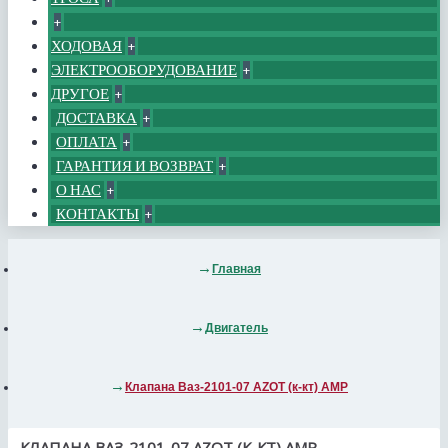
+
ХОДОВАЯ
+
ЭЛЕКТРООБОРУДОВАНИЕ
+
ДРУГОЕ
+
ДОСТАВКА
+
ОПЛАТА
+
ГАРАНТИЯ И ВОЗВРАТ
+
О НАС
+
КОНТАКТЫ
+
Главная
Двигатель
Клапана Ваз-2101-07 AZOT (к-кт) AMP
КЛАПАНА ВАЗ-2101-07 AZOT (К-КТ) AMP