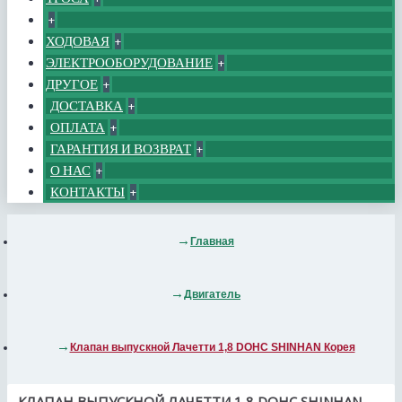
+
ХОДОВАЯ
+
ЭЛЕКТРООБОРУДОВАНИЕ
+
ДРУГОЕ
+
ДОСТАВКА
+
ОПЛАТА
+
ГАРАНТИЯ И ВОЗВРАТ
+
О НАС
+
КОНТАКТЫ
+
Главная
Двигатель
Клапан выпускной Лачетти 1,8 DOHC SHINHAN Корея
КЛАПАН ВЫПУСКНОЙ ЛАЧЕТТИ 1,8 DOHC SHINHAN