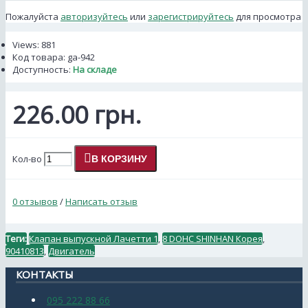
Пожалуйста
авторизуйтесь
или
зарегистрируйтесь
для просмотра
Views: 881
Код товара:
ga-942
Доступность:
На складе
226.00 грн.
Кол-во
В КОРЗИНУ
0 отзывов
/
Написать отзыв
Теги:
Клапан выпускной Лачетти 1
,
8 DOHC SHINHAN Корея
,
90410813
,
Двигатель
КОНТАКТЫ
095 222 88 66