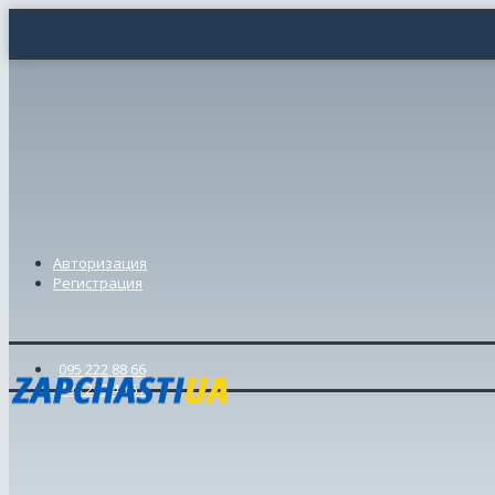
Авторизация
Регистрация
095 222 88 66
098 239 46 57