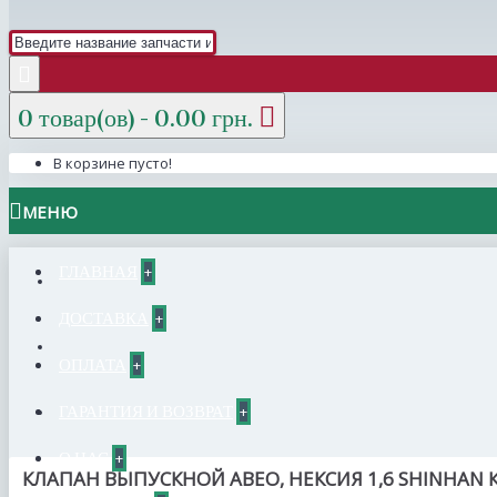
0 товар(ов) - 0.00 грн.
В корзине пусто!
МЕНЮ
ГЛАВНАЯ
+
ДОСТАВКА
+
ОПЛАТА
+
ГАРАНТИЯ И ВОЗВРАТ
+
О НАС
+
КЛАПАН ВЫПУСКНОЙ АВЕО, НЕКСИЯ 1,6 SHINHAN 