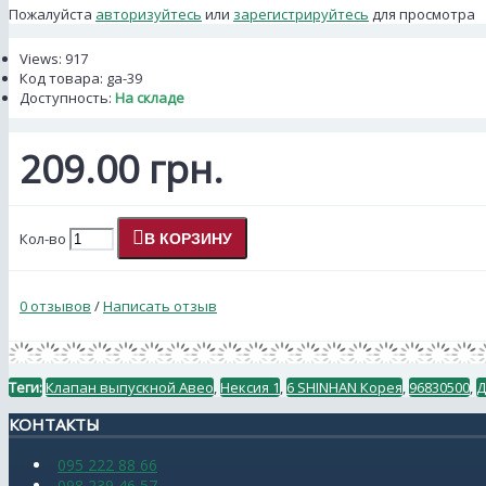
Пожалуйста
авторизуйтесь
или
зарегистрируйтесь
для просмотра
Views: 917
Код товара:
ga-39
Доступность:
На складе
209.00 грн.
Кол-во
В КОРЗИНУ
0 отзывов
/
Написать отзыв
Теги:
Клапан выпускной Авео
,
Нексия 1
,
6 SHINHAN Корея
,
96830500
,
Д
КОНТАКТЫ
095 222 88 66
098 239 46 57