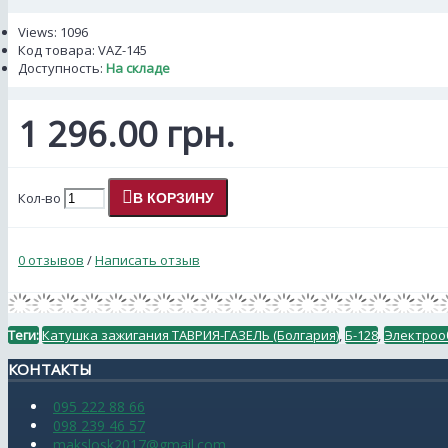
Views: 1096
Код товара:
VAZ-145
Доступность:
На складе
1 296.00 грн.
Кол-во
В КОРЗИНУ
0 отзывов
/
Написать отзыв
Теги:
Катушка зажигания ТАВРИЯ-ГАЗЕЛЬ (Болгария)
,
Б-128
,
Электроо
КОНТАКТЫ
095 222 88 66
098 239 46 57
makslosk2017@gmail.com