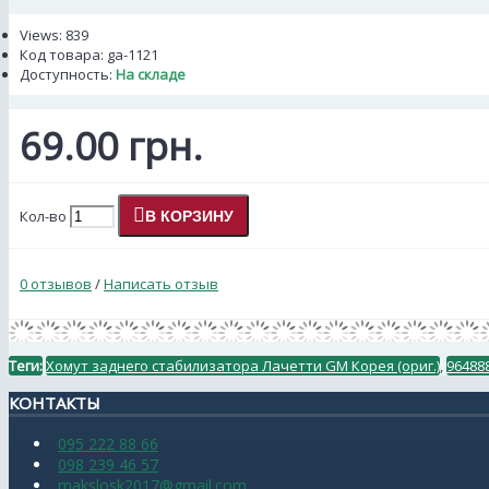
Views: 839
Код товара:
ga-1121
Доступность:
На складе
69.00 грн.
Кол-во
В КОРЗИНУ
0 отзывов
/
Написать отзыв
Теги:
Хомут заднего стабилизатора Лачетти GM Корея (ориг.)
,
96488
КОНТАКТЫ
095 222 88 66
098 239 46 57
makslosk2017@gmail.com