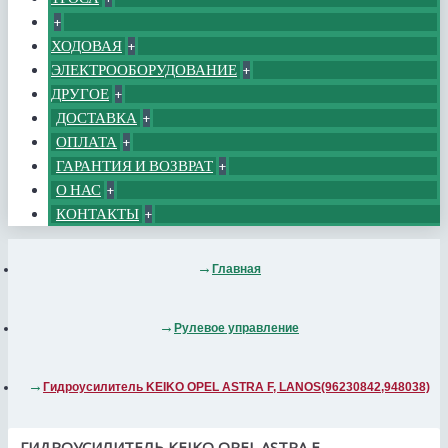
+
ХОДОВАЯ
+
ЭЛЕКТРООБОРУДОВАНИЕ
+
ДРУГОЕ
+
ДОСТАВКА
+
ОПЛАТА
+
ГАРАНТИЯ И ВОЗВРАТ
+
О НАС
+
КОНТАКТЫ
+
Главная
Рулевое управление
Гидроусилитель KEIKO OPEL ASTRA F, LANOS(96230842,948038)
ГИДРОУСИЛИТЕЛЬ KEIKO OPEL ASTRA F,