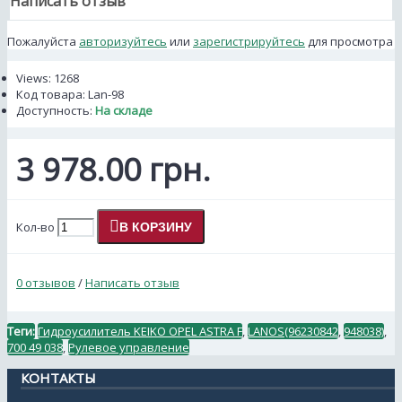
Написать отзыв
Пожалуйста
авторизуйтесь
или
зарегистрируйтесь
для просмотра
Views: 1268
Код товара:
Lan-98
Доступность:
На складе
3 978.00 грн.
Кол-во
В КОРЗИНУ
0 отзывов
/
Написать отзыв
Теги:
Гидроусилитель KEIKO OPEL ASTRA F
,
LANOS(96230842
,
948038)
,
700 49 038
,
Рулевое управление
КОНТАКТЫ