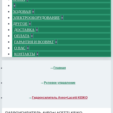
+
ХОДОВАЯ
+
ЭЛЕКТРООБОРУДОВАНИЕ
+
ДРУГОЕ
+
ДОСТАВКА
+
ОПЛАТА
+
ГАРАНТИЯ И ВОЗВРАТ
+
О НАС
+
КОНТАКТЫ
+
Главная
Рулевое управление
Гидроусилитель Aveo+Lacetti KEIKO
ГИДРОУСИЛИТЕЛЬ AVEO+LACETTI KEIKO