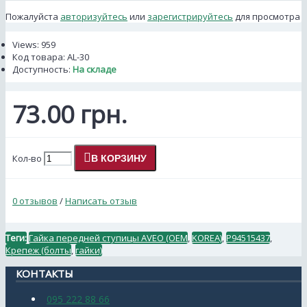
Пожалуйста
авторизуйтесь
или
зарегистрируйтесь
для просмотра
Views: 959
Код товара:
AL-30
Доступность:
На складе
73.00 грн.
Кол-во
В КОРЗИНУ
0 отзывов
/
Написать отзыв
Теги:
Гайка передней ступицы AVEO (OEM
,
KOREA)
,
P94515437
,
Крепеж (болты
,
гайки)
КОНТАКТЫ
095 222 88 66