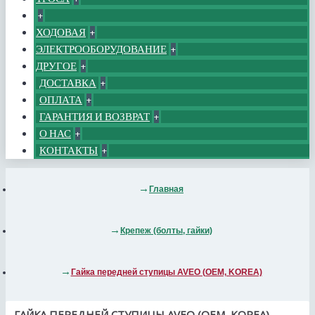
+
ХОДОВАЯ
+
ЭЛЕКТРООБОРУДОВАНИЕ
+
ДРУГОЕ
+
ДОСТАВКА
+
ОПЛАТА
+
ГАРАНТИЯ И ВОЗВРАТ
+
О НАС
+
КОНТАКТЫ
+
Главная
Крепеж (болты, гайки)
Гайка передней ступицы AVEO (OEM, KOREA)
ГАЙКА ПЕРЕДНЕЙ СТУПИЦЫ AVEO (OEM, KOREA)