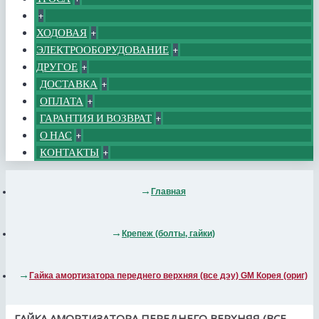
+
ХОДОВАЯ
+
ЭЛЕКТРООБОРУДОВАНИЕ
+
ДРУГОЕ
+
ДОСТАВКА
+
ОПЛАТА
+
ГАРАНТИЯ И ВОЗВРАТ
+
О НАС
+
КОНТАКТЫ
+
Главная
Крепеж (болты, гайки)
Гайка амортизатора переднего верхняя (все дэу) GM Корея (ориг)
ГАЙКА АМОРТИЗАТОРА ПЕРЕДНЕГО ВЕРХНЯЯ (ВСЕ