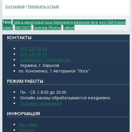
0 отзывов
/
Написать отзыв
Теги:
Гайка амортизатора переднего верхняя (все дэу) GM Корея
(ориг)
,
94515071
,
Крепеж (болты
,
гайки)
КОНТАКТЫ
095 222 88 66
098 239 46 57
makslosk2017@gmail.com
Украина, г. Харьков
пл. Кононенко, 1 Авторынок "Лоск"
РЕЖИМ РАБОТЫ
Пн. - Сб. с 8.00 до 20.00
Онлайн-заказы обрабатываются ежедневно.
Условия соглашения
ИНФОРМАЦИЯ
Доставка
Оплата