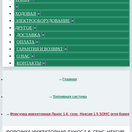
+
ХОДОВАЯ
+
ЭЛЕКТРООБОРУДОВАНИЕ
+
ДРУГОЕ
+
ДОСТАВКА
+
ОПЛАТА
+
ГАРАНТИЯ И ВОЗВРАТ
+
О НАС
+
КОНТАКТЫ
+
Главная
Топливная система
Форсунка инжекторная Ланос 1,6, сенс, Нексия 1,5 SOHC grog Корея
ФОРСУНКА ИНЖЕКТОРНАЯ ЛАНОС 1,6, СЕНС, НЕКСИЯ