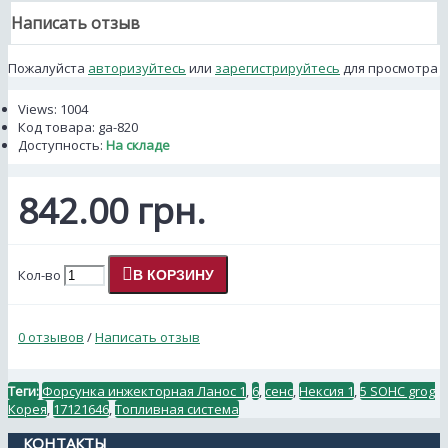
Написать отзыв
Пожалуйста
авторизуйтесь
или
зарегистрируйтесь
для просмотра
Views: 1004
Код товара:
ga-820
Доступность:
На складе
842.00 грн.
Кол-во
В КОРЗИНУ
0 отзывов
/
Написать отзыв
Теги:
Форсунка инжекторная Ланос 1
,
6
,
сенс
,
Нексия 1
,
5 SOHC grog
Корея
,
17121646
,
Топливная система
КОНТАКТЫ