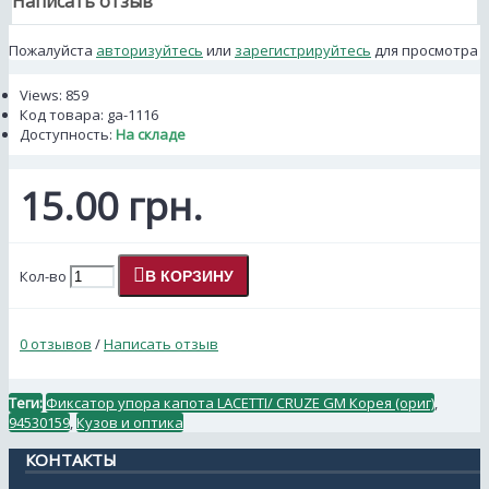
Написать отзыв
Пожалуйста
авторизуйтесь
или
зарегистрируйтесь
для просмотра
Views: 859
Код товара:
ga-1116
Доступность:
На складе
15.00 грн.
Кол-во
В КОРЗИНУ
0 отзывов
/
Написать отзыв
Теги:
Фиксатор упора капота LACETTI/ CRUZE GM Корея (ориг)
,
94530159
,
Кузов и оптика
КОНТАКТЫ