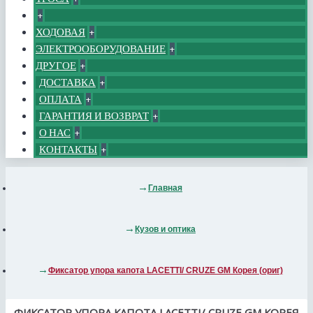
+
ХОДОВАЯ
+
ЭЛЕКТРООБОРУДОВАНИЕ
+
ДРУГОЕ
+
ДОСТАВКА
+
ОПЛАТА
+
ГАРАНТИЯ И ВОЗВРАТ
+
О НАС
+
КОНТАКТЫ
+
Главная
Кузов и оптика
Фиксатор упора капота LACETTI/ CRUZE GM Корея (ориг)
ФИКСАТОР УПОРА КАПОТА LACETTI/ CRUZE GM КОРЕЯ