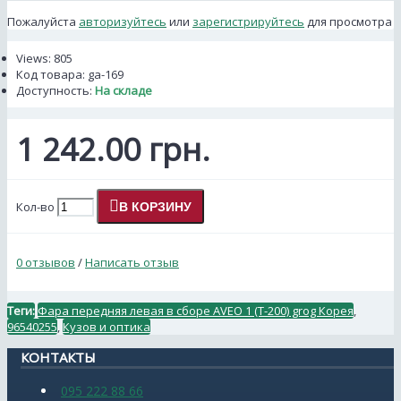
Пожалуйста
авторизуйтесь
или
зарегистрируйтесь
для просмотра
Views: 805
Код товара:
ga-169
Доступность:
На складе
1 242.00 грн.
Кол-во
В КОРЗИНУ
0 отзывов
/
Написать отзыв
Теги:
Фара передняя левая в сборе AVEO 1 (Т-200) grog Корея
,
96540255
,
Кузов и оптика
КОНТАКТЫ
095 222 88 66