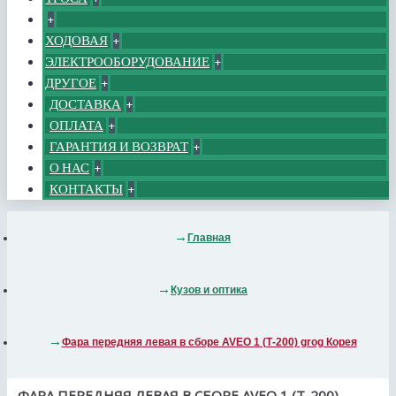
+
ХОДОВАЯ
+
ЭЛЕКТРООБОРУДОВАНИЕ
+
ДРУГОЕ
+
ДОСТАВКА
+
ОПЛАТА
+
ГАРАНТИЯ И ВОЗВРАТ
+
О НАС
+
КОНТАКТЫ
+
Главная
Кузов и оптика
Фара передняя левая в сборе AVEO 1 (Т-200) grog Корея
ФАРА ПЕРЕДНЯЯ ЛЕВАЯ В СБОРЕ AVEO 1 (Т-200)