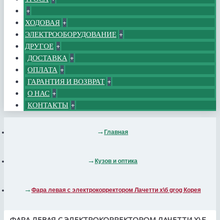
+
ХОДОВАЯ
+
ЭЛЕКТРООБОРУДОВАНИЕ
+
ДРУГОЕ
+
ДОСТАВКА
+
ОПЛАТА
+
ГАРАНТИЯ И ВОЗВРАТ
+
О НАС
+
КОНТАКТЫ
+
Главная
Кузов и оптика
Фара левая с электрокорректором Лачетти х\б grog Корея
ФАРА ЛЕВАЯ С ЭЛЕКТРОКОРРЕКТОРОМ ЛАЧЕТТИ Х\Б