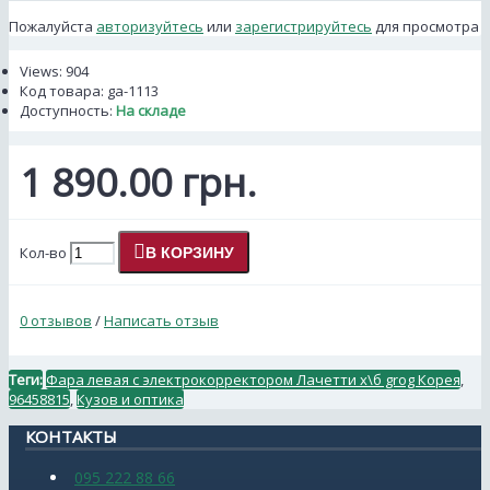
Пожалуйста
авторизуйтесь
или
зарегистрируйтесь
для просмотра
Views: 904
Код товара:
ga-1113
Доступность:
На складе
1 890.00 грн.
Кол-во
В КОРЗИНУ
0 отзывов
/
Написать отзыв
Теги:
Фара левая с электрокорректором Лачетти х\б grog Корея
,
96458815
,
Кузов и оптика
КОНТАКТЫ
095 222 88 66