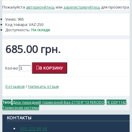
Пожалуйста
авторизуйтесь
или
зарегистрируйтесь
для просмотра
Views: 965
Код товара:
VAZ-250
Доступность:
На складе
685.00 грн.
Кол-во
В КОРЗИНУ
0 отзывов
/
Написать отзыв
Теги:
Диск передний тормозной Ваз-2110 R"13 FERODO
,
FE DDF1142
,
Тормозная система
КОНТАКТЫ
095 222 88 66