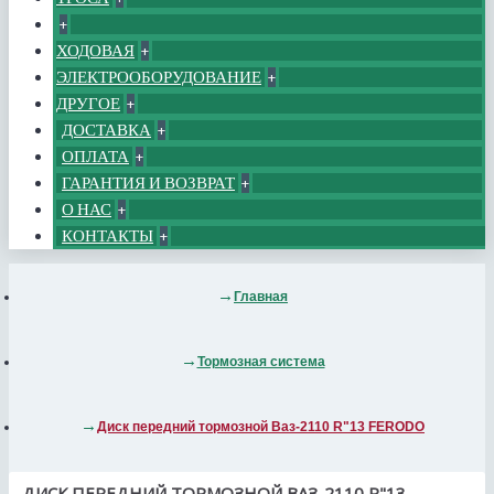
+
ХОДОВАЯ
+
ЭЛЕКТРООБОРУДОВАНИЕ
+
ДРУГОЕ
+
ДОСТАВКА
+
ОПЛАТА
+
ГАРАНТИЯ И ВОЗВРАТ
+
О НАС
+
КОНТАКТЫ
+
Главная
Тормозная система
Диск передний тормозной Ваз-2110 R"13 FERODO
ДИСК ПЕРЕДНИЙ ТОРМОЗНОЙ ВАЗ-2110 R"13