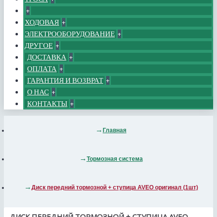
+
ХОДОВАЯ
+
ЭЛЕКТРООБОРУДОВАНИЕ
+
ДРУГОЕ
+
ДОСТАВКА
+
ОПЛАТА
+
ГАРАНТИЯ И ВОЗВРАТ
+
О НАС
+
КОНТАКТЫ
+
Главная
Тормозная система
Диск передний тормозной + ступица AVEO оригинал (1шт)
ДИСК ПЕРЕДНИЙ ТОРМОЗНОЙ + СТУПИЦА AVEO