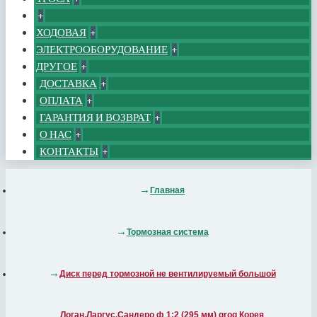
+
ХОДОВАЯ
+
ЭЛЕКТРООБОРУДОВАНИЕ
+
ДРУГОЕ
+
ДОСТАВКА
+
ОПЛАТА
+
ГАРАНТИЯ И ВОЗВРАТ
+
О НАС
+
КОНТАКТЫ
+
Главная
Тормозная система
Диск перед тормозной не вентилируемый большой
Логан,Ларгус,Сандеро ф 1;2 (295 мм) grog Корея