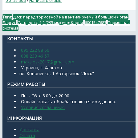
0 отзывов
/
Написать отзыв
Теги:
Диск перед тормозной не вентилируемый большой Логан
,
Ларгус
,
Сандеро ф 1;2 (295 мм) grog Корея
,
6001547683
,
Тормозная
система
КОНТАКТЫ
095 222 88 66
098 239 46 57
makslosk2017@gmail.com
Украина, г. Харьков
пл. Кононенко, 1 Авторынок "Лоск"
РЕЖИМ РАБОТЫ
Пн. - Сб. с 8.00 до 20.00
Онлайн-заказы обрабатываются ежедневно.
Условия соглашения
ИНФОРМАЦИЯ
Доставка
Оплата