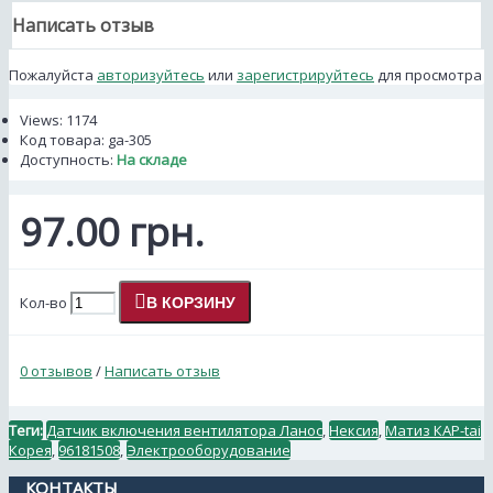
Написать отзыв
Пожалуйста
авторизуйтесь
или
зарегистрируйтесь
для просмотра
Views: 1174
Код товара:
ga-305
Доступность:
На складе
97.00 грн.
Кол-во
В КОРЗИНУ
0 отзывов
/
Написать отзыв
Теги:
Датчик включения вентилятора Ланос
,
Нексия
,
Матиз КАР-tai
Корея
,
96181508
,
Электрооборудование
КОНТАКТЫ