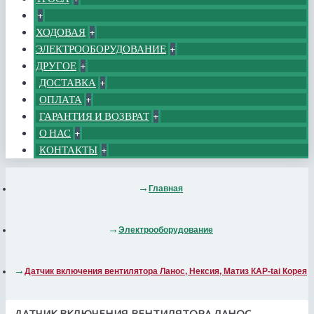
+
ХОДОВАЯ
+
ЭЛЕКТРООБОРУДОВАНИЕ
+
ДРУГОЕ
+
ДОСТАВКА
+
ОПЛАТА
+
ГАРАНТИЯ И ВОЗВРАТ
+
О НАС
+
КОНТАКТЫ
+
Главная
Электрооборудование
Датчик включения вентилятора Ланос, Нексия, Матиз КАР-tai Корея
ДАТЧИК ВКЛЮЧЕНИЯ ВЕНТИЛЯТОРА ЛАНОС,