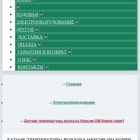
+
ХОДОВАЯ
+
ЭЛЕКТРООБОРУДОВАНИЕ
+
ДРУГОЕ
+
ДОСТАВКА
+
ОПЛАТА
+
ГАРАНТИЯ И ВОЗВРАТ
+
О НАС
+
КОНТАКТЫ
+
Главная
Электрооборудование
Датчик температуры воздуха Нексия GM Корея (ориг)
ДАТЧИК ТЕМПЕРАТУРЫ ВОЗДУХА НЕКСИЯ GM КОРЕЯ