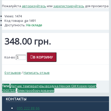
Пожалуйста
авторизуйтесь
или
зарегистрируйтесь
для просмотра
Views: 1474
Код товара:
ga-1491
Доступность:
На складе
348.00 грн.
Кол-во
В КОРЗИНУ
0 отзывов
/
Написать отзыв
Теги:
Датчик температуры воздуха Нексия GM Корея (ориг)
,
25037223
,
Электрооборудование
КОНТАКТЫ
095 222 88 66