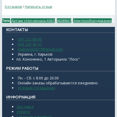
0 отзывов
/
Написать отзыв
Теги:
Датчик стоп-сигнала AVEO
,
96289637
,
Электрооборудование
КОНТАКТЫ
095 222 88 66
098 239 46 57
makslosk2017@gmail.com
Украина, г. Харьков
пл. Кононенко, 1 Авторынок "Лоск"
РЕЖИМ РАБОТЫ
Пн. - Сб. с 8.00 до 20.00
Онлайн-заказы обрабатываются ежедневно.
Условия соглашения
ИНФОРМАЦИЯ
Доставка
Оплата
Гарантия и возврат