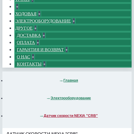
+
ХОДОВАЯ
+
ЭЛЕКТРООБОРУДОВАНИЕ
+
ДРУГОЕ
+
ДОСТАВКА
+
ОПЛАТА
+
ГАРАНТИЯ И ВОЗВРАТ
+
О НАС
+
КОНТАКТЫ
+
Главная
Электрооборудование
Датчик скорости NEXIA "CRB"
ДАТЧИК СКОРОСТИ NEXIA "CRB"