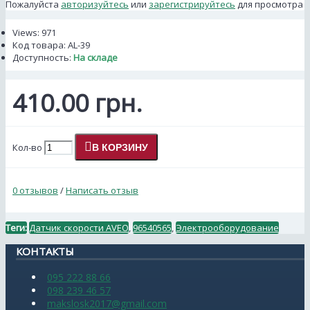
Пожалуйста
авторизуйтесь
или
зарегистрируйтесь
для просмотра
Views: 971
Код товара:
AL-39
Доступность:
На складе
410.00 грн.
Кол-во
В КОРЗИНУ
0 отзывов
/
Написать отзыв
Теги:
Датчик скорости AVEO
,
96540565
,
Электрооборудование
КОНТАКТЫ
095 222 88 66
098 239 46 57
makslosk2017@gmail.com