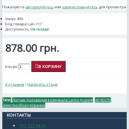
Пожалуйста
авторизуйтесь
или
зарегистрируйтесь
для просмотра
Views: 893
Код товара:
Lan-117
Доступность:
На складе
878.00 грн.
Кол-во
В КОРЗИНУ
0 отзывов
/
Написать отзыв
Теги:
Датчик положения коленвала Lanos (корея)
,
96183235
,
Электрооборудование
КОНТАКТЫ
095 222 88 66