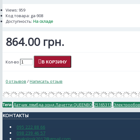
Views: 959
Код товара:
ga-908
Доступность:
На складе
864.00 грн.
Кол-во
В КОРЗИНУ
0 отзывов
/
Написать отзыв
Теги:
Датчик лямбда-зонд Лачетти QUEENBO
,
25165313
,
Электрообо
КОНТАКТЫ
095 222 88 66
098 239 46 57
makslosk2017@gmail.com