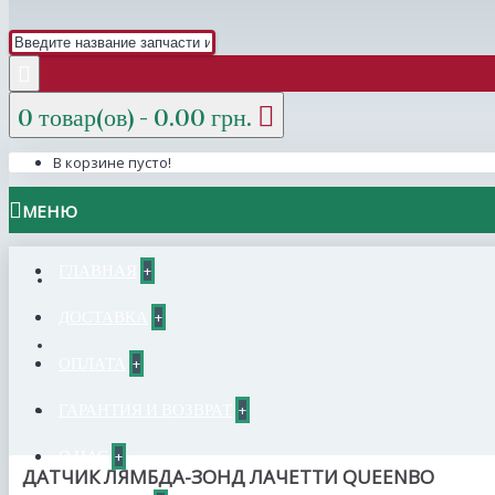
0 товар(ов) - 0.00 грн.
В корзине пусто!
МЕНЮ
ГЛАВНАЯ
+
ДОСТАВКА
+
ОПЛАТА
+
ГАРАНТИЯ И ВОЗВРАТ
+
О НАС
+
ДАТЧИК ЛЯМБДА-ЗОНД ЛАЧЕТТИ QUEENBO