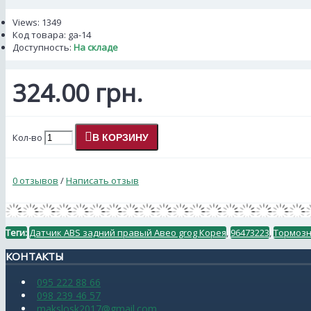
Views: 1349
Код товара:
ga-14
Доступность:
На складе
324.00 грн.
Кол-во
В КОРЗИНУ
0 отзывов
/
Написать отзыв
Теги:
Датчик АBS задний правый Авео grog Корея
,
96473223
,
Тормозн
КОНТАКТЫ
095 222 88 66
098 239 46 57
makslosk2017@gmail.com