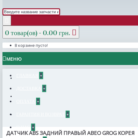
0 товар(ов) - 0.00 грн.
В корзине пусто!
МЕНЮ
ГЛАВНАЯ
+
ДОСТАВКА
+
ОПЛАТА
+
ГАРАНТИЯ И ВОЗВРАТ
+
О НАС
+
ДАТЧИК АBS ЗАДНИЙ ПРАВЫЙ АВЕО GROG КОРЕЯ