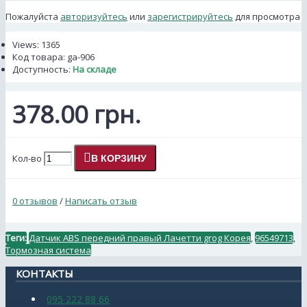
Пожалуйста
авторизуйтесь
или
зарегистрируйтесь
для просмотра
Views: 1365
Код товара:
ga-906
Доступность:
На складе
378.00 грн.
Кол-во
В КОРЗИНУ
0 отзывов
/
Написать отзыв
Теги:
Датчик ABS передний правый Лачетти grog Корея
,
96549713
,
Тормозная система
КОНТАКТЫ
095 222 88 66