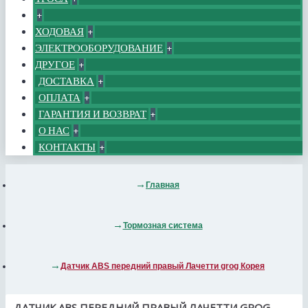
+
ХОДОВАЯ
+
ЭЛЕКТРООБОРУДОВАНИЕ
+
ДРУГОЕ
+
ДОСТАВКА
+
ОПЛАТА
+
ГАРАНТИЯ И ВОЗВРАТ
+
О НАС
+
КОНТАКТЫ
+
Главная
Тормозная система
Датчик ABS передний правый Лачетти grog Корея
ДАТЧИК ABS ПЕРЕДНИЙ ПРАВЫЙ ЛАЧЕТТИ GROG