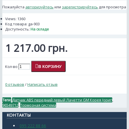
Пожалуйста
авторизуйтесь
или
зарегистрируйтесь
для просмотра
Views: 1360
Код товара:
ga-903
Доступность:
На складе
1 217.00 грн.
Кол-во
В КОРЗИНУ
0 отзывов
/
Написать отзыв
Теги:
Датчик ABS передний левый Лачетти GM Корея (ориг)
,
96549712
,
Тормозная система
КОНТАКТЫ
095 222 88 66