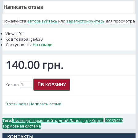
Написать отзыв
Пожалуйста
авторизуйтесь
или
зарегистрируйтесь
для просмотра
Views: 911
Код товара:
ga-830
Доступность:
На складе
140.00 грн.
Кол-во
В КОРЗИНУ
0 отзывов
/
Написать отзыв
Теги:
Цилиндр тормозной задний Ланос grog Корея
,
90235420
,
Тормозная система
КОНТАКТЫ