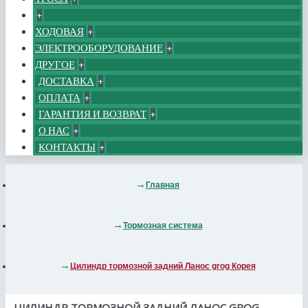
+
ХОДОВАЯ
+
ЭЛЕКТРООБОРУДОВАНИЕ
+
ДРУГОЕ
+
ДОСТАВКА
+
ОПЛАТА
+
ГАРАНТИЯ И ВОЗВРАТ
+
О НАС
+
КОНТАКТЫ
+
Главная
Тормозная система
Цилиндр тормозной задний Ланос grog Корея
ЦИЛИНДР ТОРМОЗНОЙ ЗАДНИЙ ЛАНОС GROG