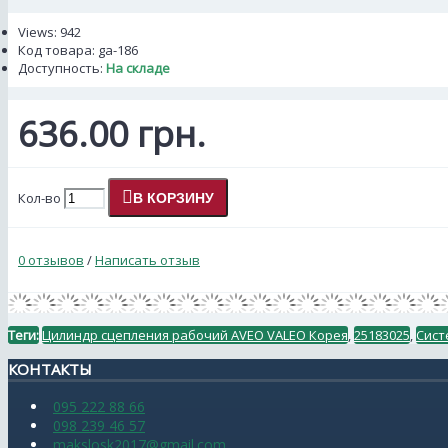
Views: 942
Код товара:
ga-186
Доступность:
На складе
636.00 грн.
Кол-во
В КОРЗИНУ
0 отзывов
/
Написать отзыв
Теги:
Цилиндр сцепления рабочий AVEO VALEO Корея
,
25183025
,
Сист
КОНТАКТЫ
095 222 88 66
098 239 46 57
makslosk2017@gmail.com