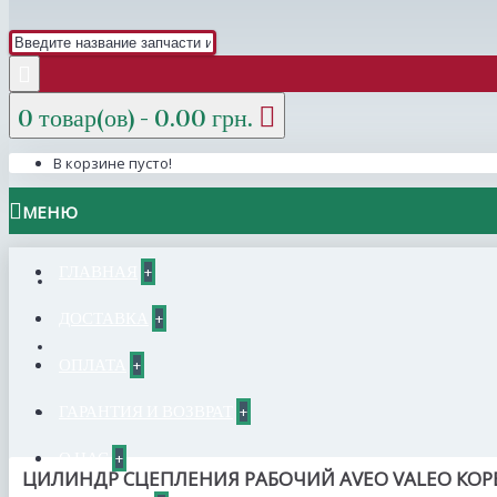
0 товар(ов) - 0.00 грн.
В корзине пусто!
МЕНЮ
ГЛАВНАЯ
+
ДОСТАВКА
+
ОПЛАТА
+
ГАРАНТИЯ И ВОЗВРАТ
+
О НАС
+
ЦИЛИНДР СЦЕПЛЕНИЯ РАБОЧИЙ AVEO VALEO КОР