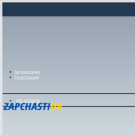
Авторизация
Регистрация
095 222 88 66
098 239 46 57