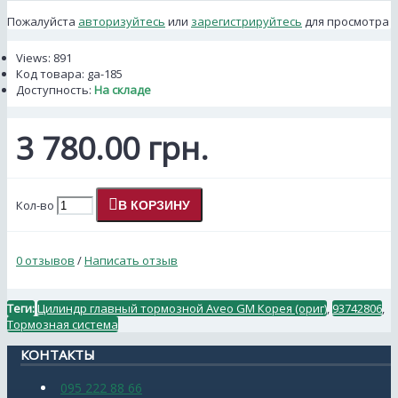
Пожалуйста
авторизуйтесь
или
зарегистрируйтесь
для просмотра
Views: 891
Код товара:
ga-185
Доступность:
На складе
3 780.00 грн.
Кол-во
В КОРЗИНУ
0 отзывов
/
Написать отзыв
Теги:
Цилиндр главный тормозной Aveo GM Корея (ориг)
,
93742806
,
Тормозная система
КОНТАКТЫ
095 222 88 66