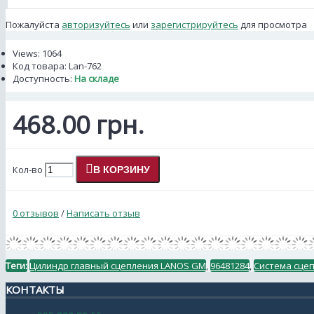
Пожалуйста
авторизуйтесь
или
зарегистрируйтесь
для просмотра
Views: 1064
Код товара:
Lan-762
Доступность:
На складе
468.00 грн.
Кол-во
В КОРЗИНУ
0 отзывов
/
Написать отзыв
Теги:
Цилиндр главный сцепления LANOS GM
,
96481284
,
Система сце
КОНТАКТЫ