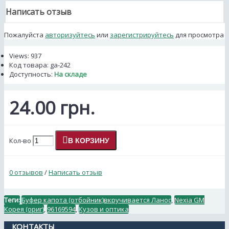
Написать отзыв
Пожалуйста
авторизуйтесь
или
зарегистрируйтесь
для просмотра
Views: 937
Код товара:
ga-242
Доступность:
На складе
24.00 грн.
Кол-во
В КОРЗИНУ
0 отзывов
/
Написать отзыв
Теги:
Буфер капота (отбойник)вкручивается Ланос
,
Nexia GM
Корея (ориг)
,
96169594
,
Кузов и оптика
КОНТАКТЫ