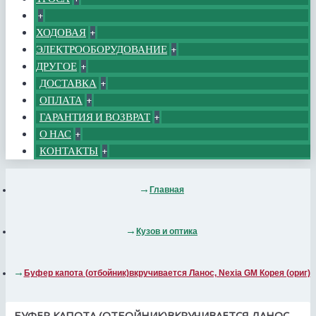
+
ХОДОВАЯ
+
ЭЛЕКТРООБОРУДОВАНИЕ
+
ДРУГОЕ
+
ДОСТАВКА
+
ОПЛАТА
+
ГАРАНТИЯ И ВОЗВРАТ
+
О НАС
+
КОНТАКТЫ
+
Главная
Кузов и оптика
Буфер капота (отбойник)вкручивается Ланос, Nexia GM Корея (ориг)
БУФЕР КАПОТА (ОТБОЙНИК)ВКРУЧИВАЕТСЯ ЛАНОС,