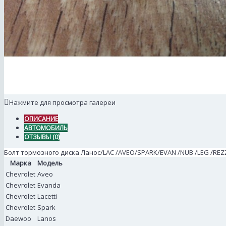
Нажмите для просмотра галереи
ОПИСАНИЕ
АВТОМОБИЛЬ
ОТЗЫВЫ (0)
Болт тормозного диска Ланос/LAC /AVEO/SPARK/EVAN /NUB /LEG /REZZ G
Марка
Модель
Chevrolet
Aveo
Chevrolet
Evanda
Chevrolet
Lacetti
Chevrolet
Spark
Daewoo
Lanos