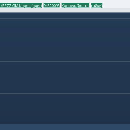
/REZZ GM Корея (ориг)
,
94520093
,
Крепеж (болты
,
гайки)