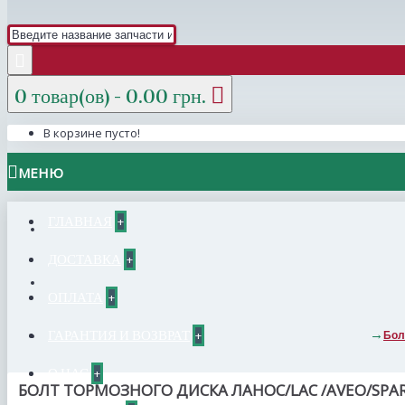
0 товар(ов) - 0.00 грн.
В корзине пусто!
МЕНЮ
ГЛАВНАЯ
+
ДОСТАВКА
+
ОПЛАТА
+
ГАРАНТИЯ И ВОЗВРАТ
+
Бол
О НАС
+
БОЛТ ТОРМОЗНОГО ДИСКА ЛАНОС/LAC /AVEO/SPARK/