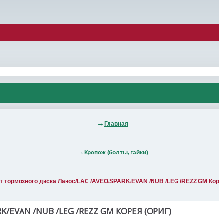
Главная
Крепеж (болты, гайки)
т тормозного диска Ланос/LAC /AVEO/SPARK/EVAN /NUB /LEG /REZZ GM Коре
EVAN /NUB /LEG /REZZ GM КОРЕЯ (ОРИГ)