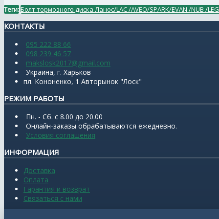
Теги:
Болт тормозного диска Ланос/LAC /AVEO/SPARK/EVAN /NUB /LEG 
КОНТАКТЫ
095 222 88 66
098 239 46 57
makslosk2017@gmail.com
Украина, г. Харьков
пл. Кононенко, 1 Авторынок "Лоск"
РЕЖИМ РАБОТЫ
Пн. - Сб. с 8.00 до 20.00
Онлайн-заказы обрабатываются ежедневно.
Условия соглашения
ИНФОРМАЦИЯ
Доставка
Оплата
Гарантия и возврат
Связаться с нами