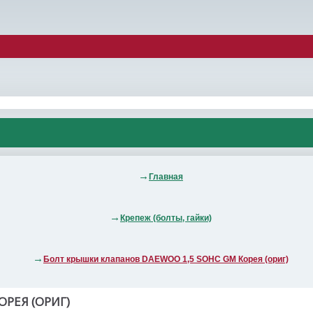
Главная
Крепеж (болты, гайки)
Болт крышки клапанов DAEWOO 1,5 SOHC GM Корея (ориг)
РЕЯ (ОРИГ)