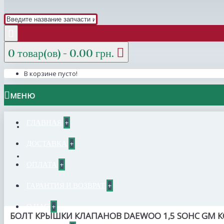
0 товар(ов) - 0.00 грн.
В корзине пусто!
МЕНЮ
ГЛАВНАЯ
+
ДОСТАВКА
+
ОПЛАТА
+
ГАРАНТИЯ И ВОЗВРАТ
+
О НАС
+
БОЛТ КРЫШКИ КЛАПАНОВ DAEWOO 1,5 SOHC GM КО