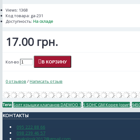
Views: 1368
Код товара:
ga-231
Доступность:
На складе
17.00 грн.
Кол-во
В КОРЗИНУ
0 отзывов
/
Написать отзыв
Теги:
Болт крышки клапанов DAEWOO 1
,
5 SOHC GM Корея (ориг)
,
945
КОНТАКТЫ
095 222 88 66
098 239 46 57
makslosk2017@gmail.com