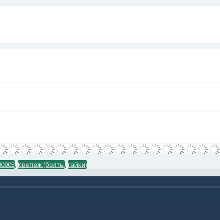
00905
,
Крепеж (болты
,
гайки)