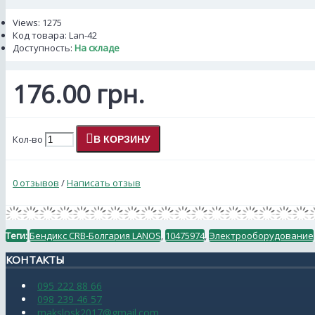
Views: 1275
Код товара:
Lan-42
Доступность:
На складе
176.00 грн.
Кол-во
В КОРЗИНУ
0 отзывов
/
Написать отзыв
Теги:
Бендикс CRB-Болгария LANOS
,
10475974
,
Электрооборудование
КОНТАКТЫ
095 222 88 66
098 239 46 57
makslosk2017@gmail.com