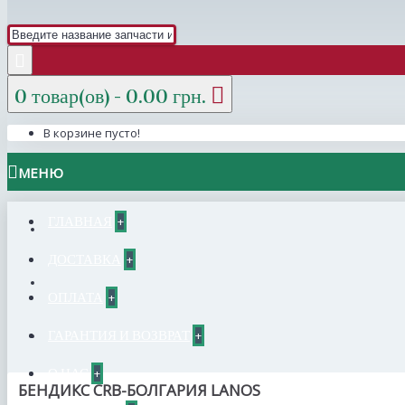
0 товар(ов) - 0.00 грн.
В корзине пусто!
МЕНЮ
ГЛАВНАЯ
+
ДОСТАВКА
+
ОПЛАТА
+
ГАРАНТИЯ И ВОЗВРАТ
+
О НАС
+
БЕНДИКС CRB-БОЛГАРИЯ LANOS