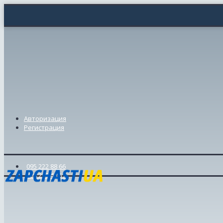
Авторизация
Регистрация
095 222 88 66
098 239 46 57