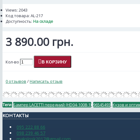
Views: 2043
Код товара:
AL-217
Доступность:
На складе
3 890.00 грн.
Кол-во
В КОРЗИНУ
0 отзывов
/
Написать отзыв
Теги:
Бампер LACETTI передний (HD04-1008-1)
,
96545493
,
Кузов и опти
КОНТАКТЫ
095 222 88 66
098 239 46 57
makslosk2017@gmail.com