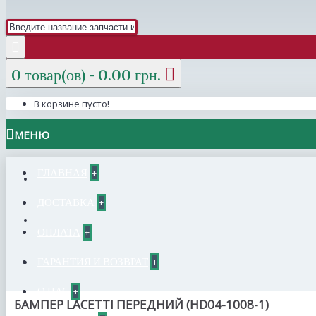
0 товар(ов) - 0.00 грн.
В корзине пусто!
МЕНЮ
ГЛАВНАЯ
+
ДОСТАВКА
+
ОПЛАТА
+
ГАРАНТИЯ И ВОЗВРАТ
+
О НАС
+
БАМПЕР LACETTI ПЕРЕДНИЙ (HD04-1008-1)