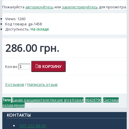
Пожалуйста
авторизуйтесь
или
зарегистрируйтесь
для просмотра
Views: 1260
Код товара:
ga-1458
Доступность:
На складе
286.00 грн.
Кол-во
В КОРЗИНУ
0 отзывов
/
Написать отзыв
Теги:
Бачёк расширителя Нексия grog Корея
,
96428796
,
Система
охлаждения
КОНТАКТЫ
095 222 88 66