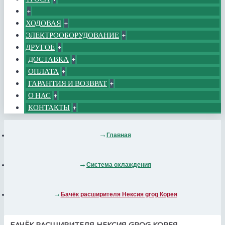
+
ХОДОВАЯ
+
ЭЛЕКТРООБОРУДОВАНИЕ
+
ДРУГОЕ
+
ДОСТАВКА
+
ОПЛАТА
+
ГАРАНТИЯ И ВОЗВРАТ
+
О НАС
+
КОНТАКТЫ
+
Главная
Система охлаждения
Бачёк расширителя Нексия grog Корея
БАЧЁК РАСШИРИТЕЛЯ НЕКСИЯ GROG КОРЕЯ