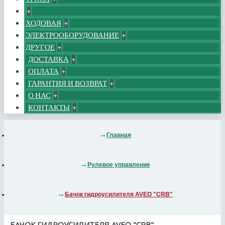
+
ХОДОВАЯ
+
ЭЛЕКТРООБОРУДОВАНИЕ
+
ДРУГОЕ
+
ДОСТАВКА
+
ОПЛАТА
+
ГАРАНТИЯ И ВОЗВРАТ
+
О НАС
+
КОНТАКТЫ
+
Главная
Рулевое управление
Бачок гидроусилителя AVEO "CRB"
БАЧОК ГИДРОУСИЛИТЕЛЯ AVEO "CRB"