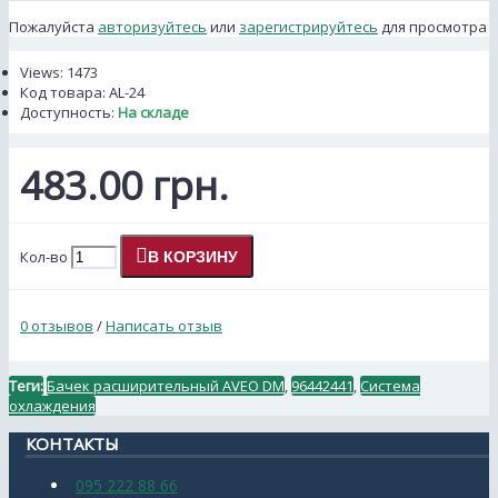
Пожалуйста
авторизуйтесь
или
зарегистрируйтесь
для просмотра
Views: 1473
Код товара:
AL-24
Доступность:
На складе
483.00 грн.
Кол-во
В КОРЗИНУ
0 отзывов
/
Написать отзыв
Теги:
Бачек расширительный AVEO DM
,
96442441
,
Система
охлаждения
КОНТАКТЫ
095 222 88 66