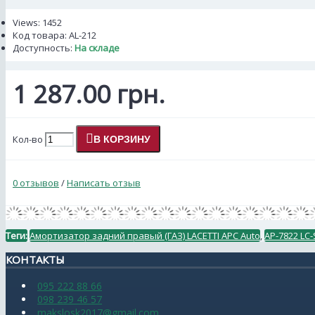
Views: 1452
Код товара:
AL-212
Доступность:
На складе
1 287.00 грн.
Кол-во
В КОРЗИНУ
0 отзывов
/
Написать отзыв
Теги:
Амортизатор задний правый (ГАЗ) LACETTI АРС Auto
,
АР-7822 LC-
КОНТАКТЫ
095 222 88 66
098 239 46 57
makslosk2017@gmail.com