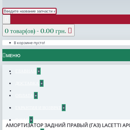
0 товар(ов) - 0.00 грн.
В корзине пусто!
МЕНЮ
ГЛАВНАЯ
+
ДОСТАВКА
+
ОПЛАТА
+
ГАРАНТИЯ И ВОЗВРАТ
+
О НАС
+
АМОРТИЗАТОР ЗАДНИЙ ПРАВЫЙ (ГАЗ) LACETTI АР