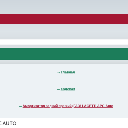
Главная
Ходовая
Амортизатор задний правый (ГАЗ) LACETTI АРС Auto
С AUTO