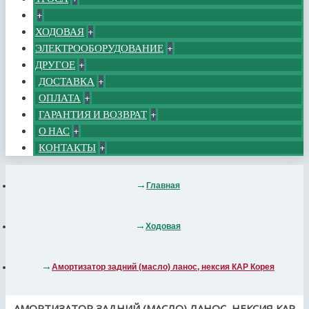
+
ХОДОВАЯ
+
ЭЛЕКТРООБОРУДОВАНИЕ
+
ДРУГОЕ
+
ДОСТАВКА
+
ОПЛАТА
+
ГАРАНТИЯ И ВОЗВРАТ
+
О НАС
+
КОНТАКТЫ
+
Главная
Ходовая
Амортизатор задний (масло) ланос, нексия КАР Корея
АМОРТИЗАТОР ЗАДНИЙ (МАСЛО) ЛАНОС, НЕКСИЯ КАР