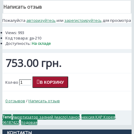
Написать отзыв
Пожалуйста
авторизуйтесь
или
зарегистрируйтесь
для просмотра
Views: 993
Код товара:
ga-210
Доступность:
На складе
753.00 грн.
Кол-во
В КОРЗИНУ
0 отзывов
/
Написать отзыв
Теги:
Амортизатор задний (масло) ланос
,
нексия КАР Корея
,
96187422
,
Ходовая
КОНТАКТЫ