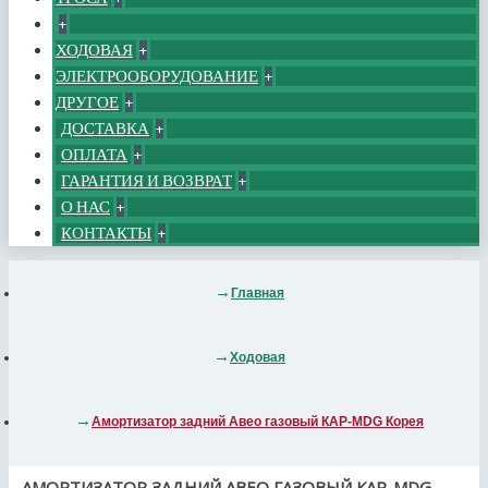
+
ХОДОВАЯ
+
ЭЛЕКТРООБОРУДОВАНИЕ
+
ДРУГОЕ
+
ДОСТАВКА
+
ОПЛАТА
+
ГАРАНТИЯ И ВОЗВРАТ
+
О НАС
+
КОНТАКТЫ
+
Главная
Ходовая
Амортизатор задний Авео газовый КАР-MDG Корея
АМОРТИЗАТОР ЗАДНИЙ АВЕО ГАЗОВЫЙ КАР-MDG