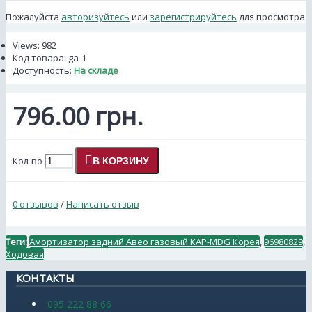
Пожалуйста
авторизуйтесь
или
зарегистрируйтесь
для просмотра
Views: 982
Код товара:
ga-1
Доступность:
На складе
796.00 грн.
Кол-во
В КОРЗИНУ
0 отзывов
/
Написать отзыв
Теги:
Амортизатор задний Авео газовый КАР-MDG Корея
,
96980829
,
Ходовая
КОНТАКТЫ
095 222 88 66