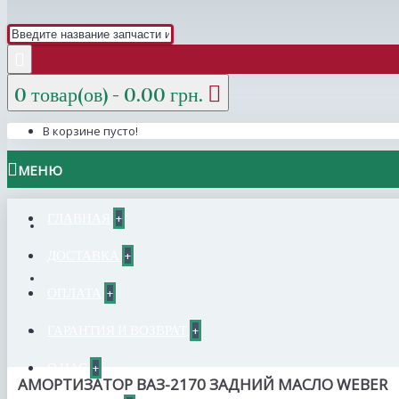
0 товар(ов) - 0.00 грн.
В корзине пусто!
МЕНЮ
ГЛАВНАЯ
+
ДОСТАВКА
+
ОПЛАТА
+
ГАРАНТИЯ И ВОЗВРАТ
+
О НАС
+
АМОРТИЗАТОР ВАЗ-2170 ЗАДНИЙ МАСЛО WEBER