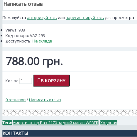
Написать отзыв
Пожалуйста
авторизуйтесь
или
зарегистрируйтесь
для просмотра
Views: 988
Код товара:
VAZ-293
Доступность:
На складе
788.00 грн.
Кол-во
В КОРЗИНУ
0 отзывов
/
Написать отзыв
Теги:
Амортизатор Ваз-2170 задний масло WEBER
,
Ходовая
КОНТАКТЫ