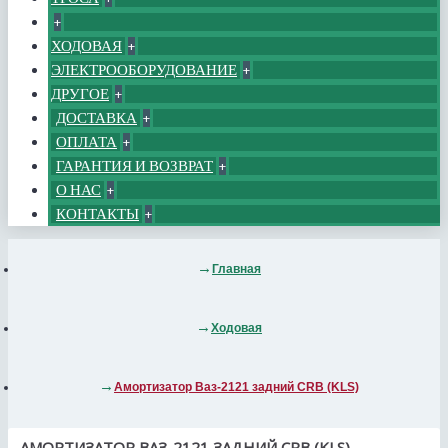
+
ХОДОВАЯ
+
ЭЛЕКТРООБОРУДОВАНИЕ
+
ДРУГОЕ
+
ДОСТАВКА
+
ОПЛАТА
+
ГАРАНТИЯ И ВОЗВРАТ
+
О НАС
+
КОНТАКТЫ
+
Главная
Ходовая
Амортизатор Ваз-2121 задний CRB (KLS)
АМОРТИЗАТОР ВАЗ-2121 ЗАДНИЙ CRB (KLS)